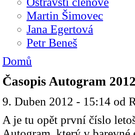
Ostravští členové
Martin Šimovec
Jana Egertová
Petr Beneš
Domů
Časopis Autogram 2012
9. Duben 2012 - 15:14 od
A je tu opět první číslo le
Autogram, který v barevné 