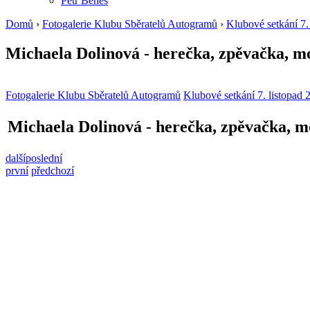
Petr Beneš
Domů
›
Fotogalerie Klubu Sběratelů Autogramů
›
Klubové setkání 7.
Michaela Dolinová - herečka, zpěvačka, m
Fotogalerie Klubu Sběratelů Autogramů
Klubové setkání 7. listopad 
Michaela Dolinová - herečka, zpěvačka, 
další
poslední
první
předchozí