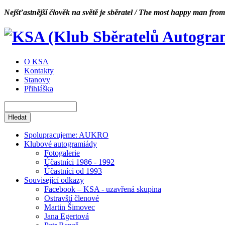
Nejšťastnější člověk na světě je sběratel / The most happy man from
O KSA
Kontakty
Stanovy
Přihláška
Spolupracujeme: AUKRO
Klubové autogramiády
Fotogalerie
Účastníci 1986 - 1992
Účastníci od 1993
Související odkazy
Facebook – KSA - uzavřená skupina
Ostravští členové
Martin Šimovec
Jana Egertová