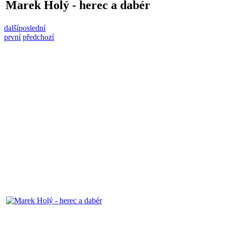
Marek Holý - herec a dabér
další
poslední
první
předchozí