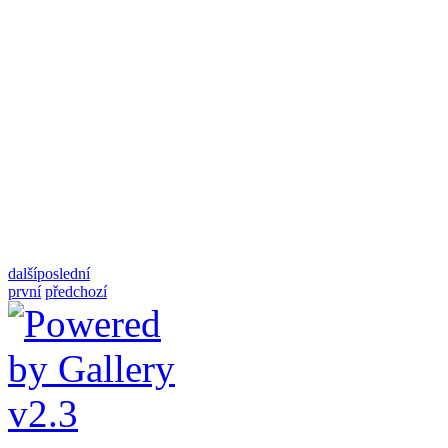
další
poslední
první
předchozí