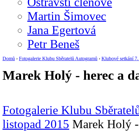
Ostravští členové
Martin Šimovec
Jana Egertová
Petr Beneš
Domů
›
Fotogalerie Klubu Sběratelů Autogramů
›
Klubové setkání 7.
Marek Holý - herec a d
Fotogalerie Klubu Sběrate
listopad 2015
Marek Holý -