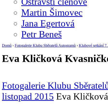
Ostravští členové
Martin Šimovec
Jana Egertová
Petr Beneš
Domů
›
Fotogalerie Klubu Sběratelů Autogramů
›
Klubové setkání 7.
Eva Kličková Kvasničk
Fotogalerie Klubu Sběrate
listopad 2015
Eva Kličková