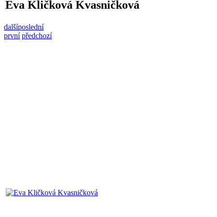
Eva Kličková Kvasničková
další
poslední
první
předchozí