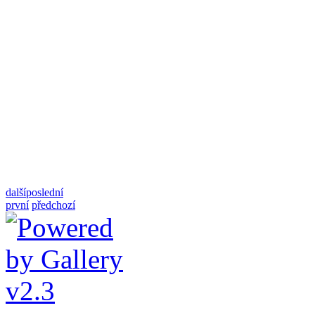
další
poslední
první
předchozí