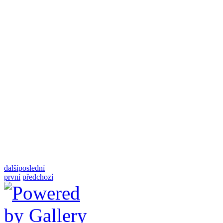
další
poslední
první
předchozí