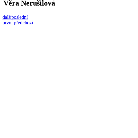
Věra Nerušilová
další
poslední
první
předchozí