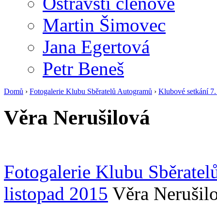
Ostravští členové
Martin Šimovec
Jana Egertová
Petr Beneš
Domů
›
Fotogalerie Klubu Sběratelů Autogramů
›
Klubové setkání 7.
Věra Nerušilová
Fotogalerie Klubu Sběrate
listopad 2015
Věra Nerušil