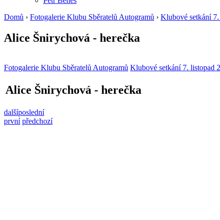
Petr Beneš
Domů
›
Fotogalerie Klubu Sběratelů Autogramů
›
Klubové setkání 7.
Alice Šnirychová - herečka
Fotogalerie Klubu Sběratelů Autogramů
Klubové setkání 7. listopad 
Alice Šnirychová - herečka
další
poslední
první
předchozí