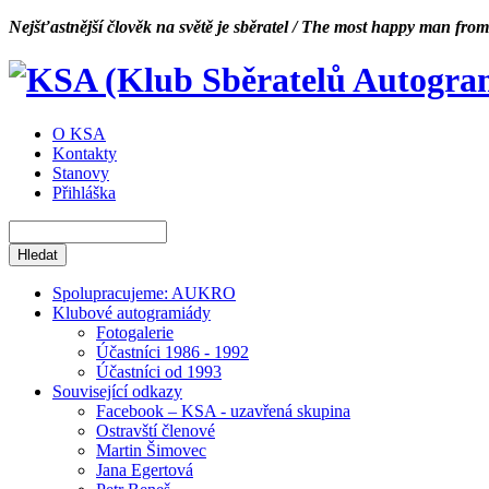
Nejšťastnější člověk na světě je sběratel / The most happy man from
O KSA
Kontakty
Stanovy
Přihláška
Spolupracujeme: AUKRO
Klubové autogramiády
Fotogalerie
Účastníci 1986 - 1992
Účastníci od 1993
Související odkazy
Facebook – KSA - uzavřená skupina
Ostravští členové
Martin Šimovec
Jana Egertová