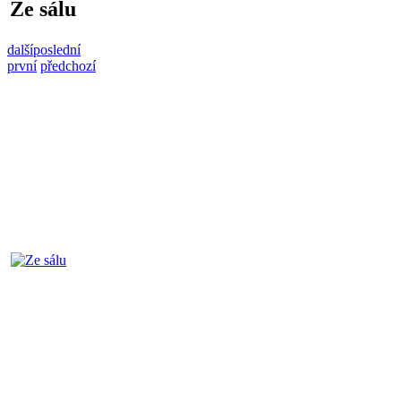
Ze sálu
další
poslední
první
předchozí