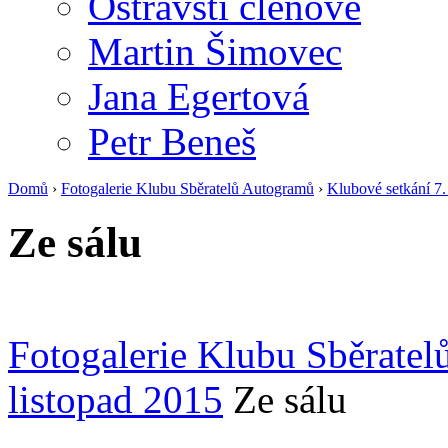
Ostravští členové
Martin Šimovec
Jana Egertová
Petr Beneš
Domů
›
Fotogalerie Klubu Sběratelů Autogramů
›
Klubové setkání 7.
Ze sálu
Fotogalerie Klubu Sběrate
listopad 2015
Ze sálu