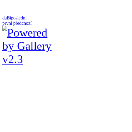
další
poslední
první
předchozí