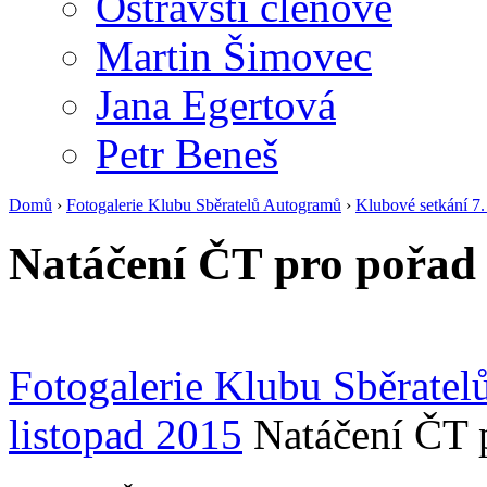
Ostravští členové
Martin Šimovec
Jana Egertová
Petr Beneš
Domů
›
Fotogalerie Klubu Sběratelů Autogramů
›
Klubové setkání 7.
Natáčení ČT pro pořad 
Fotogalerie Klubu Sběrate
listopad 2015
Natáčení ČT 