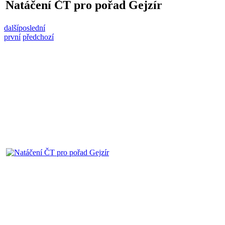
Natáčení ČT pro pořad Gejzír
další
poslední
první
předchozí