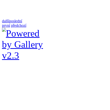
další
poslední
první
předchozí