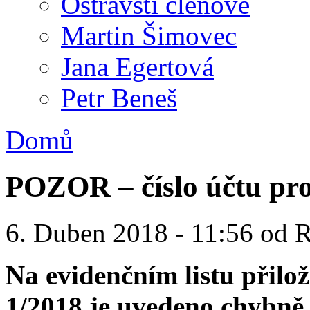
Ostravští členové
Martin Šimovec
Jana Egertová
Petr Beneš
Domů
POZOR – číslo účtu pr
6. Duben 2018 - 11:56 od 
Na evidenčním listu přil
1/2018 je uvedeno chybně č