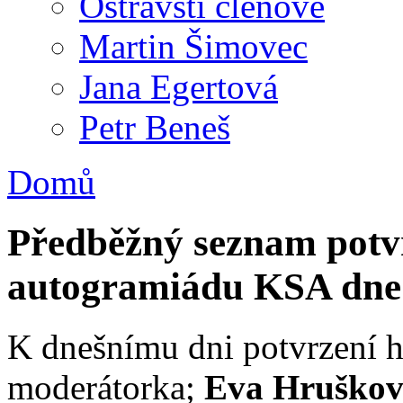
Ostravští členové
Martin Šimovec
Jana Egertová
Petr Beneš
Domů
Předběžný seznam potv
autogramiádu KSA dne 
K dnešnímu dni potvrzení 
moderátorka;
Eva Hruško