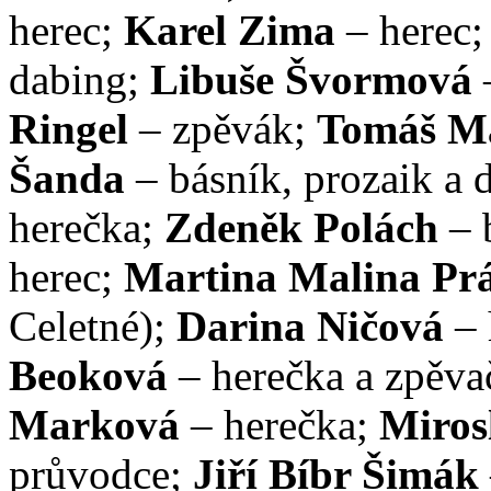
herec;
Karel Zima
– herec
dabing;
Libuše Švormová
Ringel
– zpěvák;
Tomáš M
Šanda
– básník, prozaik a 
herečka;
Zdeněk Polách
– 
herec;
Martina Malina Prá
Celetné);
Darina Ničová
– 
Beoková
– herečka a zpěva
Marková
– herečka;
Miros
průvodce;
Jiří Bíbr Šimák