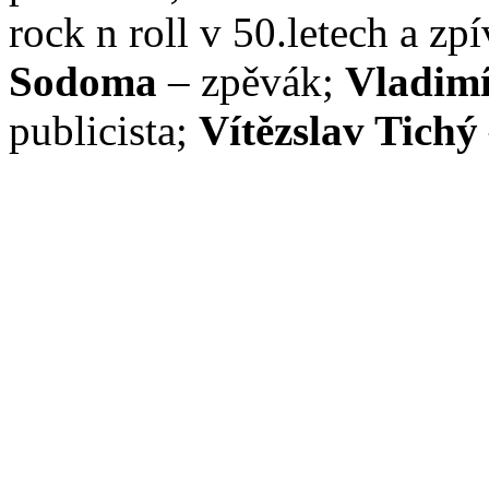
rock n roll v 50.letech a z
Sodoma
– zpěvák;
Vladim
publicista;
Vítězslav Tichý